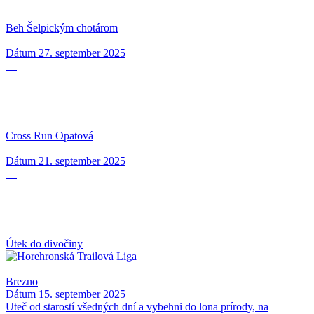
Beh Šelpickým chotárom
Dátum
27. september 2025
21
09
Cross Run Opatová
Dátum
21. september 2025
15
09
Útek do divočiny
Brezno
Dátum
15. september 2025
Uteč od starostí všedných dní a vybehni do lona prírody, na