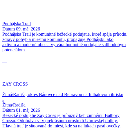
Podhájska Trail
Dátum
09. máj 2026
Podhájska Trail je komunitné bežecké podujatie, ktoré spája prírodu,
zdravý pohyb a miestnu komunitu, propaguje Podhájsku ako
aktívnu a modernú obec a vytvára hodnotné podujatie s dlhodobým
potenciálom.
01
05
ZAY CROSS
Žitná/Radiša, okres Bánovce nad Bebravou na futbalovom ihrisku
-
Žitná/Radiša
Dátum
01. máj 2026
Bežecké podujatie Zay Cross je príbuzný beh zimnému Bathory
Crossu. Odohráva sa v prekrásnom prostredí Uhrovskej doliny.
Hlavná trať je situovaná do miest, kde sa na lúkach pasú ovečky.