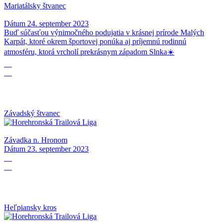
Mariatálsky štvanec
Dátum
24. september 2023
Buď súčasťou výnimočného podujatia v krásnej prírode Malých
Karpát, ktoré okrem športovej ponúka aj príjemnú rodinnú
atmosféru, ktorá vrcholí prekrásnym západom Slnka☀️
23
09
Závadský štvanec
Závadka n. Hronom
Dátum
23. september 2023
02
09
Heľpiansky kros