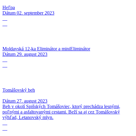
Heľpa
Dátum
02. september 2023
29
08
Moldavská 12-ka Eliminátor a miniEliminátor
Dátum
29. august 2023
27
08
Tomášovský beh
Dátum
27. august 2023
Beh v okolí Spišských Tomášoviec, ktorý prechádza lesnými,
poľnými a asfaltovanými cestami. Beží sa aj cez Tomášovský
výhľad, Letanovský mlyn.
26
08