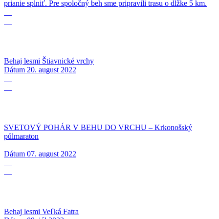
prianie splniť. Pre spoločný beh sme pripravili trasu o dĺžke 5 km.
20
08
Behaj lesmi Štiavnické vrchy
Dátum
20. august 2022
07
08
SVETOVÝ POHÁR V BEHU DO VRCHU – Krkonošský
půlmaraton
Dátum
07. august 2022
09
07
Behaj lesmi Veľká Fatra