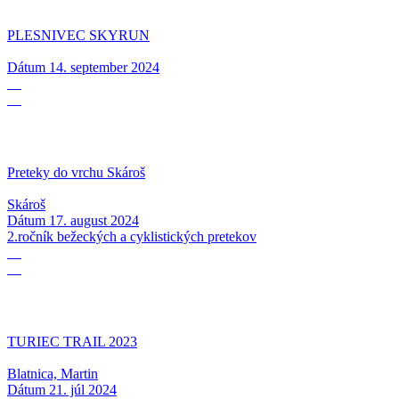
PLESNIVEC SKYRUN
Dátum
14. september 2024
17
08
Preteky do vrchu Skároš
Skároš
Dátum
17. august 2024
2.ročník bežeckých a cyklistických pretekov
21
07
TURIEC TRAIL 2023
Blatnica, Martin
Dátum
21. júl 2024