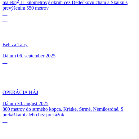
malebný 11 kilometrový okruh cez Dedečkovu chatu a Skalku s
prevýšením 550 metrov.
06
09
Beh za Tatry
Dátum
06. september 2025
30
08
OPERÁCIA HÁJ
Dátum
30. august 2025
800 metrov do strmého kopca. Krátke. Strmé. Nemilosrdné. S
prekážkami alebo bez prekážok.
29
08