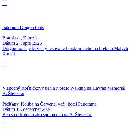
04
Salomon Dragon trails
Bratislava, Kamzík
Dátum
27. apríl 2025
Dragon trails je bežecký festival v horskom behu na hrebeni Malých
Karpát.
15
12
Vianočný Roľničkový beh a Nordic Walking na Havran Memoriál
A. Štefečku
Piešťany, Koliba na Červenej veži, hotel Panoráma
Dátum
15. december 2024
Beh sa uskutoční ako spomienka na A. Štefečku.
12
10