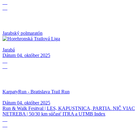
04
10
Jarabský polmaratón
Jarabá
Dátum
04. október 2025
04
10
KarpatyRun - Bratislava Trail Run
Dátum
04. október 2025
Run & Walk Fesitval | LES, KAPUSTNICA, PARTIA. NIČ VIAC
NETREBA | 50/30 km súčasť ITRA a UTMB Index
27
09