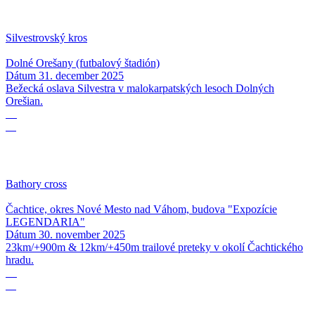
Silvestrovský kros
Dolné Orešany (futbalový štadión)
Dátum
31. december 2025
Bežecká oslava Silvestra v malokarpatských lesoch Dolných
Orešian.
30
11
Bathory cross
Čachtice, okres Nové Mesto nad Váhom, budova "Expozície
LEGENDARIA"
Dátum
30. november 2025
23km/+900m & 12km/+450m trailové preteky v okolí Čachtického
hradu.
08
11