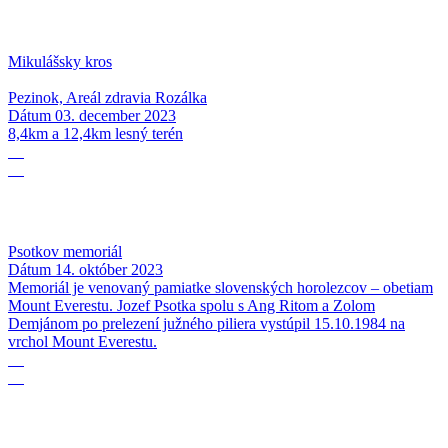
Mikulášsky kros
Pezinok, Areál zdravia Rozálka
Dátum
03. december 2023
8,4km a 12,4km lesný terén
14
10
Psotkov memoriál
Dátum
14. október 2023
Memoriál je venovaný pamiatke slovenských horolezcov – obetiam
Mount Everestu. Jozef Psotka spolu s Ang Ritom a Zolom
Demjánom po prelezení južného piliera vystúpil 15.10.1984 na
vrchol Mount Everestu.
24
09