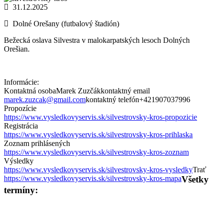
31.12.2025
Dolné Orešany (futbalový štadión)
Bežecká oslava Silvestra v malokarpatských lesoch Dolných
Orešian.
Informácie:
Kontaktná osoba
Marek Zuzčák
kontaktný email
marek.zuzcak@gmail.com
kontaktný telefón
+421907037996
Propozície
https://www.vysledkovyservis.sk/silvestrovsky-kros-propozicie
Registrácia
https://www.vysledkovyservis.sk/silvestrovsky-kros-prihlaska
Zoznam prihlásených
https://www.vysledkovyservis.sk/silvestrovsky-kros-zoznam
Výsledky
https://www.vysledkovyservis.sk/silvestrovsky-kros-vysledky
Trať
https://www.vysledkovyservis.sk/silvestrovsky-kros-mapa
Všetky
termíny: