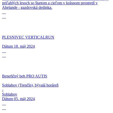
priľahlých lesoch so štartom a cieľom v krásnom prostredí v
Abelande - gazdovská dedinka.
18
05
PLESNIVEC VERTICALRUN
Dátum
18. máj 2024
05
05
Benefičný beh PRO AUTIS
Soblahov (Trenčín), bývalá horáreň
-
Soblahov
Dátum
05. máj 2024
03
12