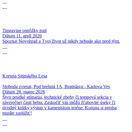
11
04
Timravine ostrôžky trail
Dátum
11. apríl 2026
Spoznaj Novohrad a Tvoj život už nikdy nebude ako pred tým.
28
03
Koruna Sitinského Lesa
Sloboda zvierat, Pod brehmi 1A, Bratislava - Karlova Ves
Dátum
28. marec 2026
Štyri prudké stúpania, technické zbehy či tempová sekcia v
záverečnej časti behu. Zaskočiť vás môžu žľabovité úseky či
úvodný krátky výstup v kamenistom teréne. Korunu si predsa
musíte zaslúžiť!
31
12