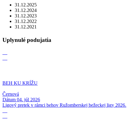
31.12.2025
31.12.2024
31.12.2023
31.12.2022
31.12.2021
Uplynulé podujatia
04
07
BEH KU KRÍŽU
Černová
Dátum
04. júl 2026
Ligový pretek v rámci behov Ružomberskej bežeckej ligy 2026.
06
06