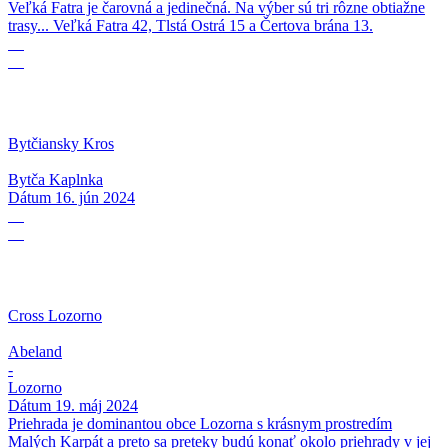
Veľká Fatra je čarovná a jedinečná. Na výber sú tri rôzne obtiažne
trasy... Veľká Fatra 42, Tlstá Ostrá 15 a Čertova brána 13.
16
06
Bytčiansky Kros
Bytča Kaplnka
Dátum
16. jún 2024
19
05
Cross Lozorno
Abeland
-
Lozorno
Dátum
19. máj 2024
Priehrada je dominantou obce Lozorna s krásnym prostredím
Malých Karpát a preto sa preteky budú konať okolo priehrady v jej