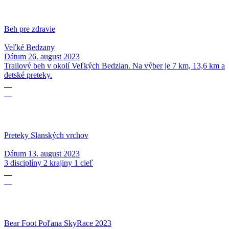
Beh pre zdravie
Veľké Bedzany
Dátum
26. august 2023
Trailový beh v okolí Veľkých Bedzian. Na výber je 7 km, 13,6 km a
detské preteky.
13
08
Preteky Slanských vrchov
Dátum
13. august 2023
3 disciplíny 2 krajiny 1 cieľ
12
08
Bear Foot Poľana SkyRace 2023