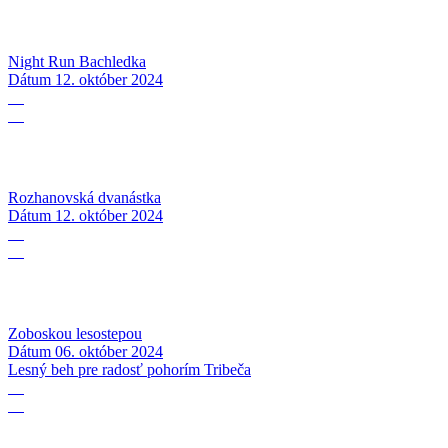
Night Run Bachledka
Dátum
12. október 2024
12
10
Rozhanovská dvanástka
Dátum
12. október 2024
06
10
Zoboskou lesostepou
Dátum
06. október 2024
Lesný beh pre radosť pohorím Tribeča
14
09