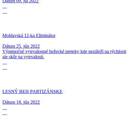
Dátum
09. júl 2022
25
06
Moldavská 12-ka Eliminátor
Dátum
25. jún 2022
Výnimočné vytrvalostné bežecké preteky kde nezáleží na rýchlosti
ale skôr na vytrvalosti.
18
06
LESNÝ BEH PARTIZÁNSKE
Dátum
18. jún 2022
11
06