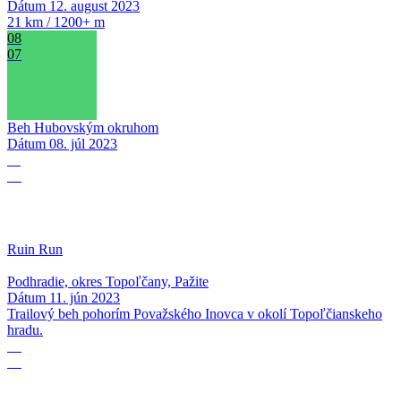
Dátum
12. august 2023
21 km / 1200+ m
08
07
Beh Hubovským okruhom
Dátum
08. júl 2023
11
06
Ruin Run
Podhradie, okres Topoľčany, Pažite
Dátum
11. jún 2023
Trailový beh pohorím Považského Inovca v okolí Topoľčianskeho
hradu.
17
12