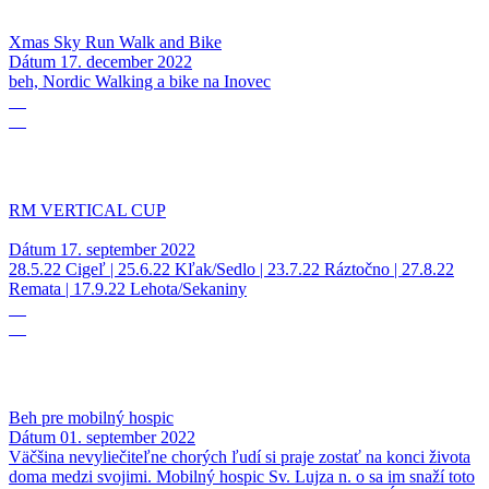
Xmas Sky Run Walk and Bike
Dátum
17. december 2022
beh, Nordic Walking a bike na Inovec
17
09
RM VERTICAL CUP
Dátum
17. september 2022
28.5.22 Cigeľ | 25.6.22 Kľak/Sedlo | 23.7.22 Ráztočno | 27.8.22
Remata | 17.9.22 Lehota/Sekaniny
01
09
Beh pre mobilný hospic
Dátum
01. september 2022
Väčšina nevyliečiteľne chorých ľudí si praje zostať na konci života
doma medzi svojimi. Mobilný hospic Sv. Lujza n. o sa im snaží toto