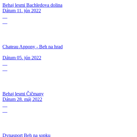
Behaj lesmi Bachledova dolina
Dátum
11. jún 2022
05
06
Chateau Appony - Beh na hrad
Dátum
05. jún 2022
28
05
Behaj lesmi Čičmany
Dátum
28. máj 2022
14
05
Dynasport Beh na sopku