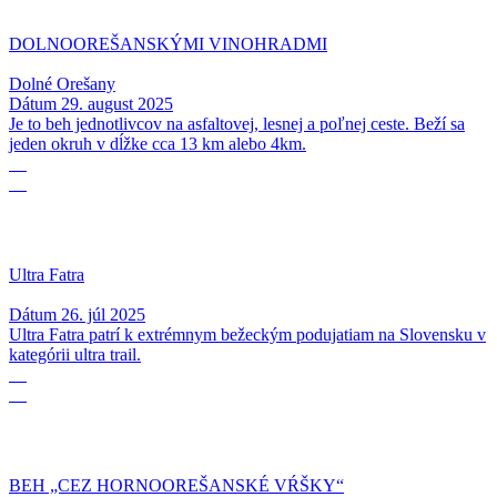
DOLNOOREŠANSKÝMI VINOHRADMI
Dolné Orešany
Dátum
29. august 2025
Je to beh jednotlivcov na asfaltovej, lesnej a poľnej ceste. Beží sa
jeden okruh v dĺžke cca 13 km alebo 4km.
26
07
Ultra Fatra
Dátum
26. júl 2025
Ultra Fatra patrí k extrémnym bežeckým podujatiam na Slovensku v
kategórii ultra trail.
28
06
BEH „CEZ HORNOOREŠANSKÉ VŔŠKY“