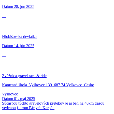
Dátum
28. jún 2025
14
06
Hlobišovská deviatka
Dátum
14. jún 2025
01
05
Zvážnica gravel race & ride
Kamenná škola, Vyškovec 139, 687 74 Vyškovec, Česko
-
Vyškovec
Dátum
01. máj 2025
Súčasťou týchto gravelových pretekov je aj beh na 40km trasou
vedenou jadrom Bielych Karpát.
27