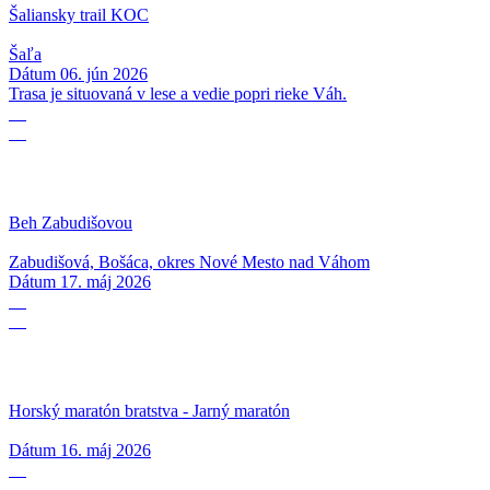
Šaliansky trail KOC
Šaľa
Dátum
06. jún 2026
Trasa je situovaná v lese a vedie popri rieke Váh.
17
05
Beh Zabudišovou
Zabudišová, Bošáca, okres Nové Mesto nad Váhom
Dátum
17. máj 2026
16
05
Horský maratón bratstva - Jarný maratón
Dátum
16. máj 2026
09
05