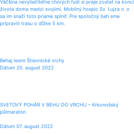
Väčšina nevyliečiteľne chorých ľudí si praje zostať na konci
života doma medzi svojimi. Mobilný hospic Sv. Lujza n. o
sa im snaží toto prianie splniť. Pre spoločný beh sme
pripravili trasu o dĺžke 5 km.
20
08
Behaj lesmi Štiavnické vrchy
Dátum
20. august 2022
07
08
SVETOVÝ POHÁR V BEHU DO VRCHU – Krkonošský
půlmaraton
Dátum
07. august 2022
09