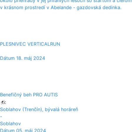
okolo priehrady v jej priľahlých lesoch so štartom a cieľom
v krásnom prostredí v Abelande - gazdovská dedinka.
18
05
PLESNIVEC VERTICALRUN
Dátum
18. máj 2024
05
05
Benefičný beh PRO AUTIS
Soblahov (Trenčín), bývalá horáreň
-
Soblahov
Dátum
05. máj 2024