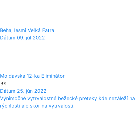
07
Behaj lesmi Veľká Fatra
Dátum
09. júl 2022
25
06
Moldavská 12-ka Eliminátor
Dátum
25. jún 2022
Výnimočné vytrvalostné bežecké preteky kde nezáleží na
rýchlosti ale skôr na vytrvalosti.
18
06