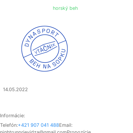
horský beh
14.05.2022
Informácie:
Telefón:
+421 907 041 488
Email:
nightrunprievidza@gmail.com
Propozície