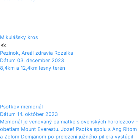
03
12
Mikulášsky kros
Pezinok, Areál zdravia Rozálka
Dátum
03. december 2023
8,4km a 12,4km lesný terén
14
10
Psotkov memoriál
Dátum
14. október 2023
Memoriál je venovaný pamiatke slovenských horolezcov –
obetiam Mount Everestu. Jozef Psotka spolu s Ang Ritom
a Zolom Demjánom po prelezení južného piliera vystúpil