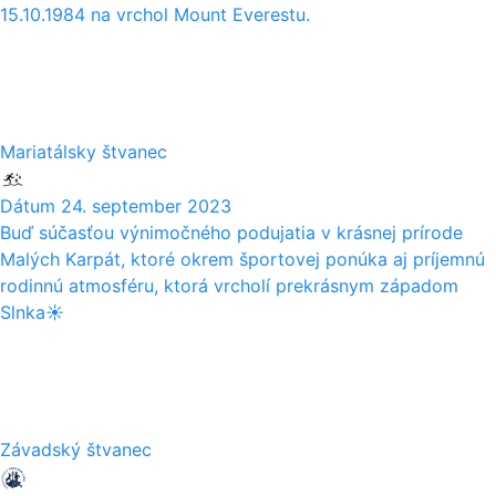
15.10.1984 na vrchol Mount Everestu.
24
09
Mariatálsky štvanec
Dátum
24. september 2023
Buď súčasťou výnimočného podujatia v krásnej prírode
Malých Karpát, ktoré okrem športovej ponúka aj príjemnú
rodinnú atmosféru, ktorá vrcholí prekrásnym západom
Slnka☀️
23
09
Závadský štvanec