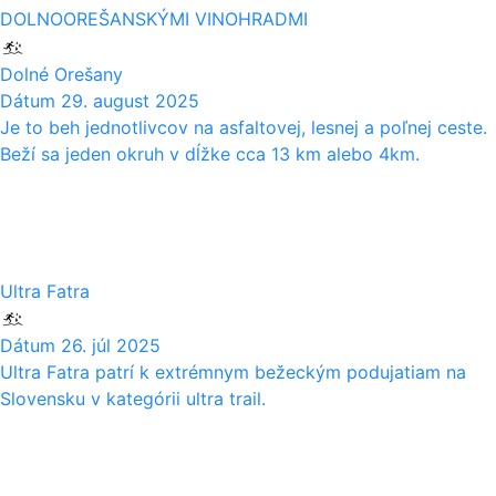
DOLNOOREŠANSKÝMI VINOHRADMI
Dolné Orešany
Dátum
29. august 2025
Je to beh jednotlivcov na asfaltovej, lesnej a poľnej ceste.
Beží sa jeden okruh v dĺžke cca 13 km alebo 4km.
26
07
Ultra Fatra
Dátum
26. júl 2025
Ultra Fatra patrí k extrémnym bežeckým podujatiam na
Slovensku v kategórii ultra trail.
28
06