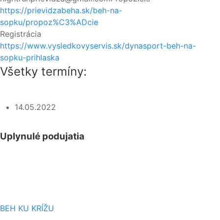
https://prievidzabeha.sk/beh-na-
sopku/propoz%C3%ADcie
Registrácia
https://www.vysledkovyservis.sk/dynasport-beh-na-
sopku-prihlaska
Všetky termíny:
14.05.2022
Uplynulé podujatia
04
07
BEH KU KRÍŽU