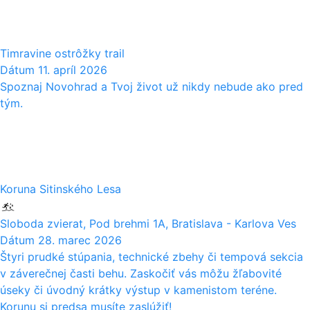
04
Timravine ostrôžky trail
Dátum
11. apríl 2026
Spoznaj Novohrad a Tvoj život už nikdy nebude ako pred
tým.
28
03
Koruna Sitinského Lesa
Sloboda zvierat, Pod brehmi 1A, Bratislava - Karlova Ves
Dátum
28. marec 2026
Štyri prudké stúpania, technické zbehy či tempová sekcia
v záverečnej časti behu. Zaskočiť vás môžu žľabovité
úseky či úvodný krátky výstup v kamenistom teréne.
Korunu si predsa musíte zaslúžiť!