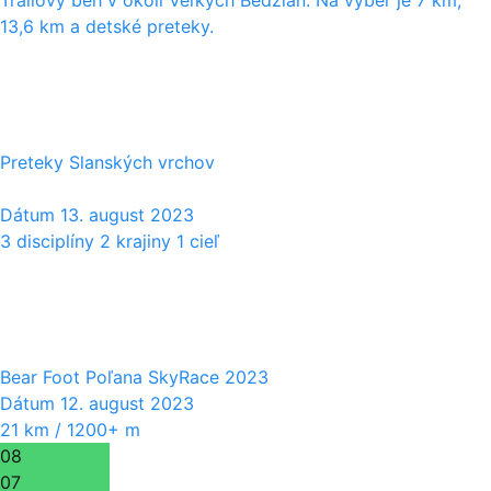
Trailový beh v okolí Veľkých Bedzian. Na výber je 7 km,
13,6 km a detské preteky.
13
08
Preteky Slanských vrchov
Dátum
13. august 2023
3 disciplíny 2 krajiny 1 cieľ
12
08
Bear Foot Poľana SkyRace 2023
Dátum
12. august 2023
21 km / 1200+ m
08
07