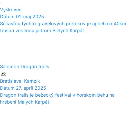
-
Vyškovec
Dátum
01. máj 2025
Súčasťou týchto gravelových pretekov je aj beh na 40km
trasou vedenou jadrom Bielych Karpát.
27
04
Salomon Dragon trails
Bratislava, Kamzík
Dátum
27. apríl 2025
Dragon trails je bežecký festival v horskom behu na
hrebeni Malých Karpát.
15
12