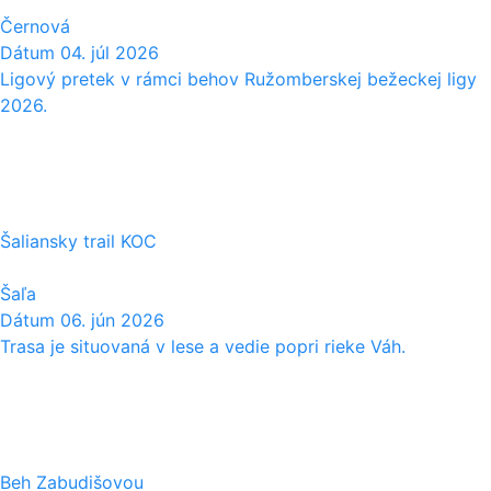
Černová
Dátum
04. júl 2026
Ligový pretek v rámci behov Ružomberskej bežeckej ligy
2026.
06
06
Šaliansky trail KOC
Šaľa
Dátum
06. jún 2026
Trasa je situovaná v lese a vedie popri rieke Váh.
17
05
Beh Zabudišovou