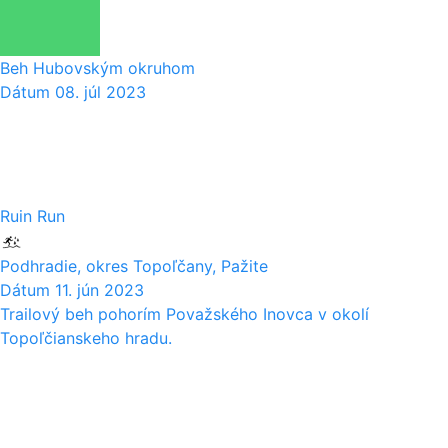
Beh Hubovským okruhom
Dátum
08. júl 2023
11
06
Ruin Run
Podhradie, okres Topoľčany, Pažite
Dátum
11. jún 2023
Trailový beh pohorím Považského Inovca v okolí
Topoľčianskeho hradu.
17
12