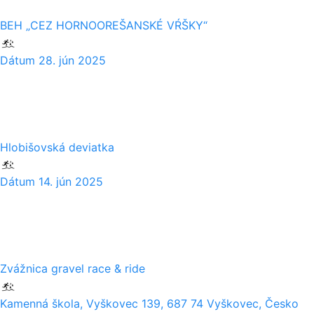
BEH „CEZ HORNOOREŠANSKÉ VŔŠKY“
Dátum
28. jún 2025
14
06
Hlobišovská deviatka
Dátum
14. jún 2025
01
05
Zvážnica gravel race & ride
Kamenná škola, Vyškovec 139, 687 74 Vyškovec, Česko