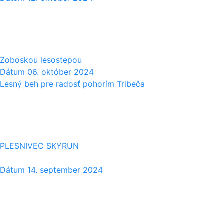
06
10
Zoboskou lesostepou
Dátum
06. október 2024
Lesný beh pre radosť pohorím Tribeča
14
09
PLESNIVEC SKYRUN
Dátum
14. september 2024
17
08