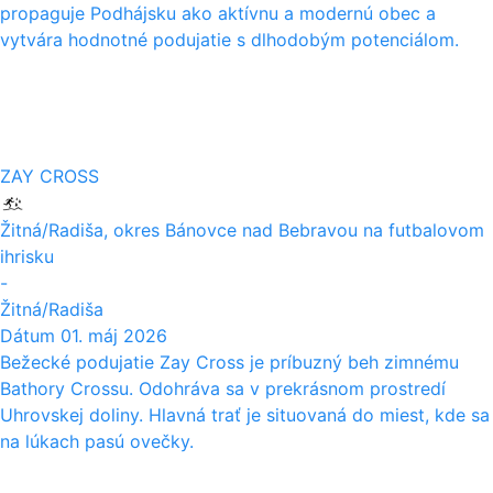
propaguje Podhájsku ako aktívnu a modernú obec a
vytvára hodnotné podujatie s dlhodobým potenciálom.
01
05
ZAY CROSS
Žitná/Radiša, okres Bánovce nad Bebravou na futbalovom
ihrisku
-
Žitná/Radiša
Dátum
01. máj 2026
Bežecké podujatie Zay Cross je príbuzný beh zimnému
Bathory Crossu. Odohráva sa v prekrásnom prostredí
Uhrovskej doliny. Hlavná trať je situovaná do miest, kde sa
na lúkach pasú ovečky.
11