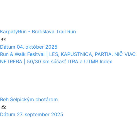
04
10
KarpatyRun - Bratislava Trail Run
Dátum
04. október 2025
Run & Walk Fesitval | LES, KAPUSTNICA, PARTIA. NIČ VIAC
NETREBA | 50/30 km súčasť ITRA a UTMB Index
27
09
Beh Šelpickým chotárom
Dátum
27. september 2025
21
09