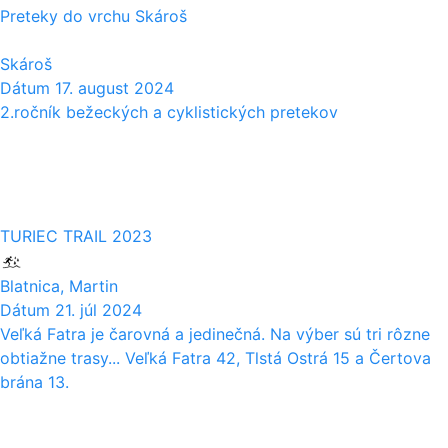
Preteky do vrchu Skároš
Skároš
Dátum
17. august 2024
2.ročník bežeckých a cyklistických pretekov
21
07
TURIEC TRAIL 2023
Blatnica, Martin
Dátum
21. júl 2024
Veľká Fatra je čarovná a jedinečná. Na výber sú tri rôzne
obtiažne trasy... Veľká Fatra 42, Tlstá Ostrá 15 a Čertova
brána 13.
16
06