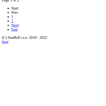
Page 1 of 2
Start
Prev
1
2
Next
End
(C) SunBell s.r.o. 2018 - 2025
hore