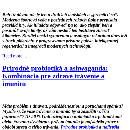
Beh už dávno nie je len o drahých teniskách a „premôcť sa“.
Moderná športová veda v posledných rokoch úplne prepísala
pravidlá hry. Ak hľadáte odpoveď na to, ako zlepšiť beh a
posunúť svoje limity, už vám nestačí len bezhlavo zbierať
kilometre. Rozdiel medzi vyhorením a osobným rekordom dnes leží
v troch pilieroch: v progresívnom prísune paliva, inteligentnej
regenerácii a integrácii moderných technológií.
Read more ...
Prírodné probiotiká a ashwaganda:
Kombinácia pre zdravé trávenie a
imunitu
Máte problém s únavou, podráždenosťou a poruchami spánku?
Myslíte si, že vaše trávenie a imunita by si zaslúžili väčšiu
pozornosť? Až 50 % ľudí užívajúcich antibiotiká trpí hnačkami
alebo črevnou dysbiózou, pričom imunita je najslabšia práve v
období stresu a zlého trávenia.
Prírodné probiotiká
a
najlepšia