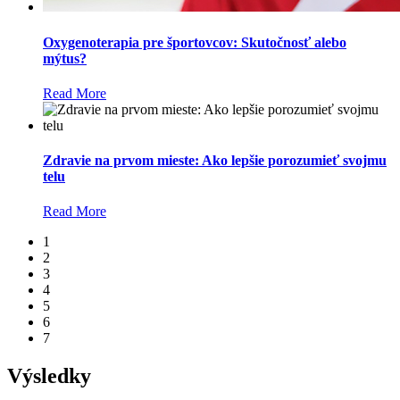
Oxygenoterapia pre športovcov: Skutočnosť alebo
mýtus?
Read More
Zdravie na prvom mieste: Ako lepšie porozumieť svojmu
telu
Read More
1
2
3
4
5
6
7
Výsledky