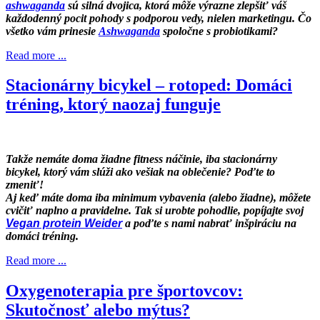
ashwaganda
sú silná dvojica, ktorá môže výrazne zlepšiť váš
každodenný pocit pohody s podporou vedy, nielen marketingu. Čo
všetko vám prinesie
Ashwaganda
spoločne s probiotikami?
Read more ...
Stacionárny bicykel – rotoped: Domáci
tréning, ktorý naozaj funguje
Takže nemáte doma žiadne fitness náčinie, iba stacionárny
bicykel, ktorý vám slúži ako vešiak na oblečenie? Poďte to
zmeniť!
Aj keď máte doma iba minimum vybavenia (alebo žiadne), môžete
cvičiť naplno a pravidelne. Tak si urobte pohodlie, popíjajte svoj
Vegan protein Weider
a poďte s nami nabrať inšpiráciu na
domáci tréning.
Read more ...
Oxygenoterapia pre športovcov:
Skutočnosť alebo mýtus?