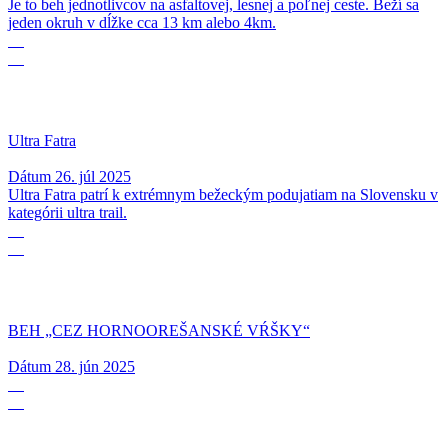
Je to beh jednotlivcov na asfaltovej, lesnej a poľnej ceste. Beží sa
jeden okruh v dĺžke cca 13 km alebo 4km.
26
07
Ultra Fatra
Dátum
26. júl 2025
Ultra Fatra patrí k extrémnym bežeckým podujatiam na Slovensku v
kategórii ultra trail.
28
06
BEH „CEZ HORNOOREŠANSKÉ VŔŠKY“
Dátum
28. jún 2025
14
06