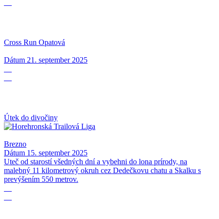
09
Cross Run Opatová
Dátum
21. september 2025
15
09
Útek do divočiny
Brezno
Dátum
15. september 2025
Uteč od starostí všedných dní a vybehni do lona prírody, na
malebný 11 kilometrový okruh cez Dedečkovu chatu a Skalku s
prevýšením 550 metrov.
06
09