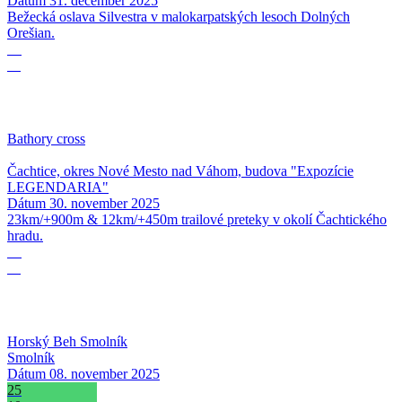
Dátum
31. december 2025
Bežecká oslava Silvestra v malokarpatských lesoch Dolných
Orešian.
30
11
Bathory cross
Čachtice, okres Nové Mesto nad Váhom, budova "Expozície
LEGENDARIA"
Dátum
30. november 2025
23km/+900m & 12km/+450m trailové preteky v okolí Čachtického
hradu.
08
11
Horský Beh Smolník
Smolník
Dátum
08. november 2025
25