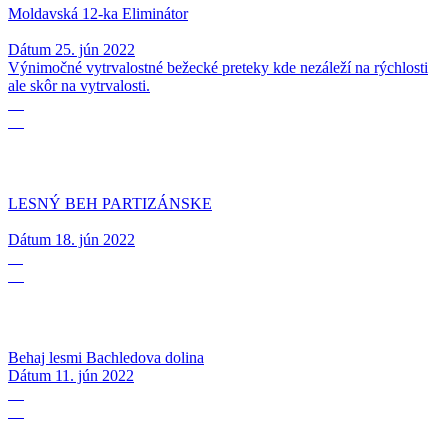
Moldavská 12-ka Eliminátor
Dátum
25. jún 2022
Výnimočné vytrvalostné bežecké preteky kde nezáleží na rýchlosti
ale skôr na vytrvalosti.
18
06
LESNÝ BEH PARTIZÁNSKE
Dátum
18. jún 2022
11
06
Behaj lesmi Bachledova dolina
Dátum
11. jún 2022
05
06