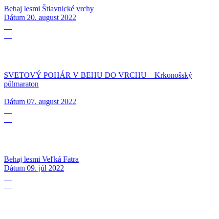
Behaj lesmi Štiavnické vrchy
Dátum
20. august 2022
07
08
SVETOVÝ POHÁR V BEHU DO VRCHU – Krkonošský
půlmaraton
Dátum
07. august 2022
09
07
Behaj lesmi Veľká Fatra
Dátum
09. júl 2022
25
06