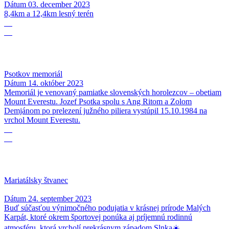
Dátum
03. december 2023
8,4km a 12,4km lesný terén
14
10
Psotkov memoriál
Dátum
14. október 2023
Memoriál je venovaný pamiatke slovenských horolezcov – obetiam
Mount Everestu. Jozef Psotka spolu s Ang Ritom a Zolom
Demjánom po prelezení južného piliera vystúpil 15.10.1984 na
vrchol Mount Everestu.
24
09
Mariatálsky štvanec
Dátum
24. september 2023
Buď súčasťou výnimočného podujatia v krásnej prírode Malých
Karpát, ktoré okrem športovej ponúka aj príjemnú rodinnú
atmosféru, ktorá vrcholí prekrásnym západom Slnka☀️