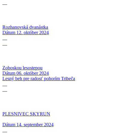
10
Rozhanovská dvanástka
Dátum
12. október 2024
06
10
Zoboskou lesostepou
Dátum
06. október 2024
Lesný beh pre radosť pohorím Tribeča
14
09
PLESNIVEC SKYRUN
Dátum
14. september 2024
17