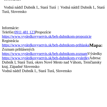
Vodná nádrž Dubník I., Stará Turá
|
Vodná nádrž Dubník I., Stará
Turá, Slovensko
Informácie:
Telefón:
0911 481 123
Propozície
https://www.vysledkovyservis.sk/beh-dubnikom-propozicie
Registrácia
Mapa:
https://www.vysledkovyservis.sk/beh-dubnikom-prihlaska
Zoznam prihlásených
https://www.vysledkovyservis.sk/beh-dubnikom-zoznam
Výsledky
https://www.vysledkovyservis.sk/beh-dubnikom-vysledky
Adresa:
Dubník I, Stará Turá, okres Nové Mesto nad Váhom, Trenčiansky
kraj, Západné Slovensko
Vodná nádrž Dubník I., Stará Turá, Slovensko