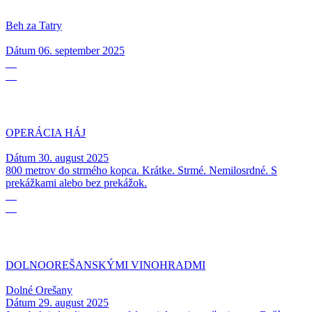
Beh za Tatry
Dátum
06. september 2025
30
08
OPERÁCIA HÁJ
Dátum
30. august 2025
800 metrov do strmého kopca. Krátke. Strmé. Nemilosrdné. S
prekážkami alebo bez prekážok.
29
08
DOLNOOREŠANSKÝMI VINOHRADMI
Dolné Orešany
Dátum
29. august 2025