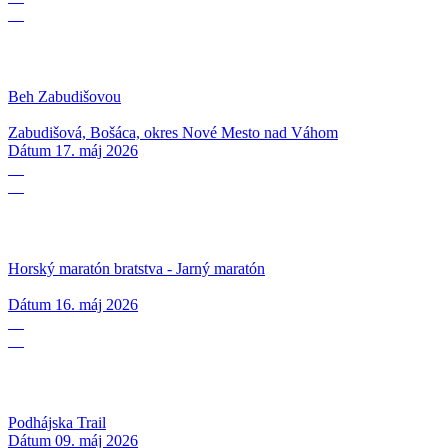
05
Beh Zabudišovou
Zabudišová, Bošáca, okres Nové Mesto nad Váhom
Dátum
17. máj 2026
16
05
Horský maratón bratstva - Jarný maratón
Dátum
16. máj 2026
09
05
Podhájska Trail
Dátum
09. máj 2026