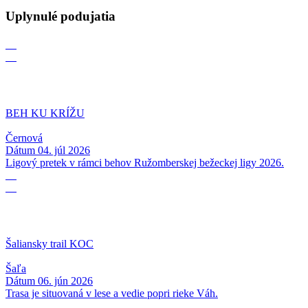
Uplynulé podujatia
04
07
BEH KU KRÍŽU
Černová
Dátum
04. júl 2026
Ligový pretek v rámci behov Ružomberskej bežeckej ligy 2026.
06
06
Šaliansky trail KOC
Šaľa
Dátum
06. jún 2026
Trasa je situovaná v lese a vedie popri rieke Váh.
17