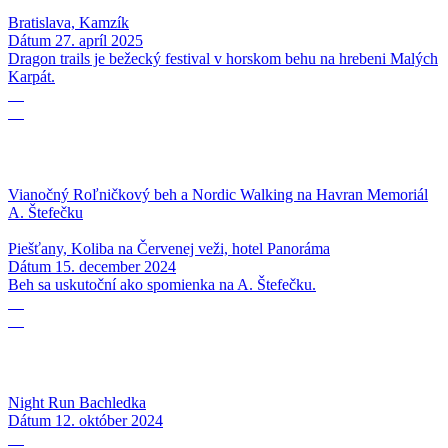
Bratislava, Kamzík
Dátum
27. apríl 2025
Dragon trails je bežecký festival v horskom behu na hrebeni Malých
Karpát.
15
12
Vianočný Roľničkový beh a Nordic Walking na Havran Memoriál
A. Štefečku
Piešťany, Koliba na Červenej veži, hotel Panoráma
Dátum
15. december 2024
Beh sa uskutoční ako spomienka na A. Štefečku.
12
10
Night Run Bachledka
Dátum
12. október 2024
12