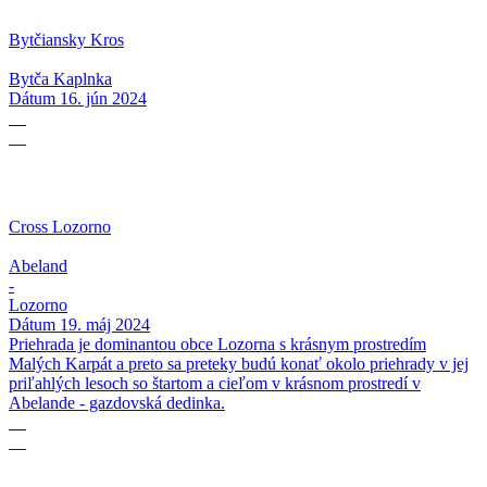
Bytčiansky Kros
Bytča Kaplnka
Dátum
16. jún 2024
19
05
Cross Lozorno
Abeland
-
Lozorno
Dátum
19. máj 2024
Priehrada je dominantou obce Lozorna s krásnym prostredím
Malých Karpát a preto sa preteky budú konať okolo priehrady v jej
priľahlých lesoch so štartom a cieľom v krásnom prostredí v
Abelande - gazdovská dedinka.
18
05