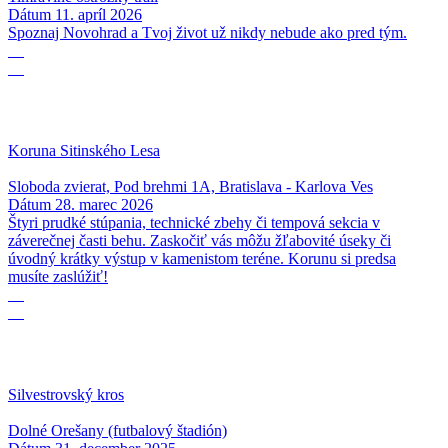
Dátum
11. apríl 2026
Spoznaj Novohrad a Tvoj život už nikdy nebude ako pred tým.
28
03
Koruna Sitinského Lesa
Sloboda zvierat, Pod brehmi 1A, Bratislava - Karlova Ves
Dátum
28. marec 2026
Štyri prudké stúpania, technické zbehy či tempová sekcia v
záverečnej časti behu. Zaskočiť vás môžu žľabovité úseky či
úvodný krátky výstup v kamenistom teréne. Korunu si predsa
musíte zaslúžiť!
31
12
Silvestrovský kros
Dolné Orešany (futbalový štadión)