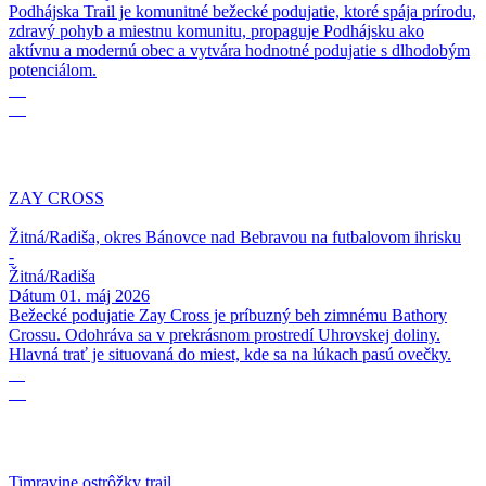
Podhájska Trail je komunitné bežecké podujatie, ktoré spája prírodu,
zdravý pohyb a miestnu komunitu, propaguje Podhájsku ako
aktívnu a modernú obec a vytvára hodnotné podujatie s dlhodobým
potenciálom.
01
05
ZAY CROSS
Žitná/Radiša, okres Bánovce nad Bebravou na futbalovom ihrisku
-
Žitná/Radiša
Dátum
01. máj 2026
Bežecké podujatie Zay Cross je príbuzný beh zimnému Bathory
Crossu. Odohráva sa v prekrásnom prostredí Uhrovskej doliny.
Hlavná trať je situovaná do miest, kde sa na lúkach pasú ovečky.
11
04
Timravine ostrôžky trail