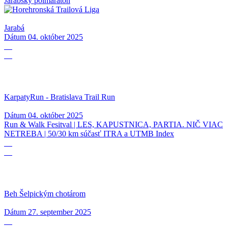
Jarabský polmaratón
Jarabá
Dátum
04. október 2025
04
10
KarpatyRun - Bratislava Trail Run
Dátum
04. október 2025
Run & Walk Fesitval | LES, KAPUSTNICA, PARTIA. NIČ VIAC
NETREBA | 50/30 km súčasť ITRA a UTMB Index
27
09
Beh Šelpickým chotárom
Dátum
27. september 2025
21