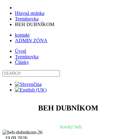
Hlavná stránka
Termínovka
BEH DUBNÍKOM
kontakt
ADMIN ZÓNA
Úvod
Termínovka
Články
BEH DUBNÍKOM
horský beh
19.09.2026