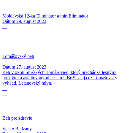
Moldavská 12-ka Eliminátor a miniEliminátor
Dátum
29. august 2023
27
08
Tomášovský beh
Dátum
27. august 2023
Beh v okolí Spišských Tomášoviec, ktorý prechádza lesnými,
poľnými a asfaltovanými cestami. Beží sa aj cez Tomášovský
výhľad, Letanovský mlyn.
26
08
Beh pre zdravie
Veľké Bedzany