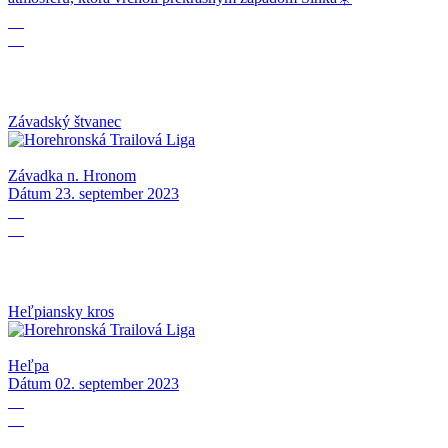
23
09
Závadský štvanec
Závadka n. Hronom
Dátum
23. september 2023
02
09
Heľpiansky kros
Heľpa
Dátum
02. september 2023
29
08