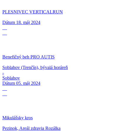
PLESNIVEC VERTICALRUN
Dátum
18. máj 2024
05
05
Benefičný beh PRO AUTIS
Soblahov (Trenčín), bývalá horáreň
-
Soblahov
Dátum
05. máj 2024
03
12
Mikulášsky kros
Pezinok, Areál zdravia Rozálka