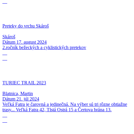
08
Preteky do vrchu Skároš
Skároš
Dátum
17. august 2024
2.ročník bežeckých a cyklistických pretekov
21
07
TURIEC TRAIL 2023
Blatnica, Martin
Dátum
21. júl 2024
Veľká Fatra je čarovná a jedinečná. Na výber sú tri rôzne obtiažne
trasy... Veľká Fatra 42, Tlstá Ostrá 15 a Čertova brána 13.
16
06