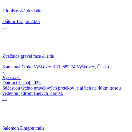
Hlobišovská deviatka
Dátum
14. jún 2025
01
05
Zvážnica gravel race & ride
Kamenná škola, Vyškovec 139, 687 74 Vyškovec, Česko
-
Vyškovec
Dátum
01. máj 2025
Súčasťou týchto gravelových pretekov je aj beh na 40km trasou
vedenou jadrom Bielych Karpát.
27
04
Salomon Dragon trails