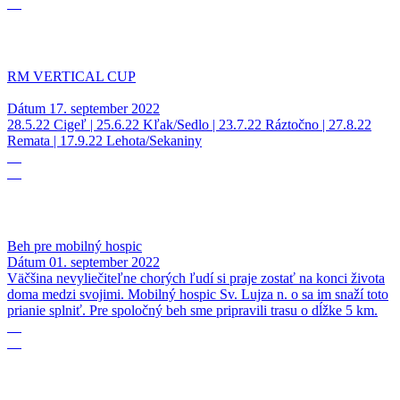
09
RM VERTICAL CUP
Dátum
17. september 2022
28.5.22 Cigeľ | 25.6.22 Kľak/Sedlo | 23.7.22 Ráztočno | 27.8.22
Remata | 17.9.22 Lehota/Sekaniny
01
09
Beh pre mobilný hospic
Dátum
01. september 2022
Väčšina nevyliečiteľne chorých ľudí si praje zostať na konci života
doma medzi svojimi. Mobilný hospic Sv. Lujza n. o sa im snaží toto
prianie splniť. Pre spoločný beh sme pripravili trasu o dĺžke 5 km.
20
08