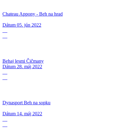
Chateau Appony - Beh na hrad
Dátum
05. jún 2022
28
05
Behaj lesmi Čičmany
Dátum
28. máj 2022
14
05
Dynasport Beh na sopku
Dátum
14. máj 2022
07
05