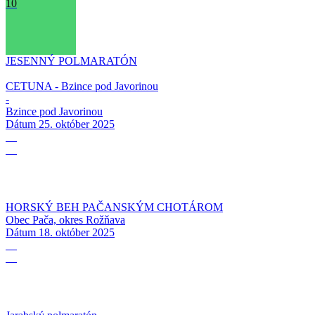
10
JESENNÝ POLMARATÓN
CETUNA - Bzince pod Javorinou
-
Bzince pod Javorinou
Dátum
25. október 2025
18
10
HORSKÝ BEH PAČANSKÝM CHOTÁROM
Obec Pača, okres Rožňava
Dátum
18. október 2025
04
10