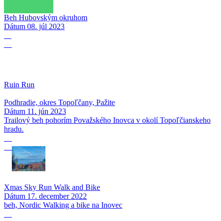
Beh Hubovským okruhom
Dátum
08. júl 2023
11
06
Ruin Run
Podhradie, okres Topoľčany, Pažite
Dátum
11. jún 2023
Trailový beh pohorím Považského Inovca v okolí Topoľčianskeho
hradu.
17
12
Xmas Sky Run Walk and Bike
Dátum
17. december 2022
beh, Nordic Walking a bike na Inovec
17