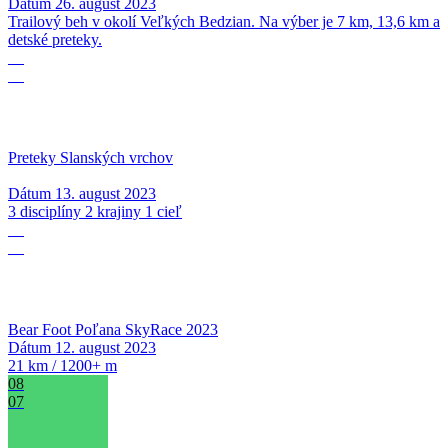
Dátum
26. august 2023
Trailový beh v okolí Veľkých Bedzian. Na výber je 7 km, 13,6 km a
detské preteky.
13
08
Preteky Slanských vrchov
Dátum
13. august 2023
3 disciplíny 2 krajiny 1 cieľ
12
08
Bear Foot Poľana SkyRace 2023
Dátum
12. august 2023
21 km / 1200+ m
08
07