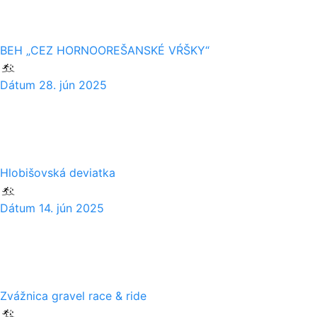
BEH „CEZ HORNOOREŠANSKÉ VŔŠKY“
Dátum
28. jún 2025
14
06
Hlobišovská deviatka
Dátum
14. jún 2025
01
05
Zvážnica gravel race & ride