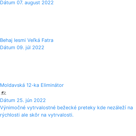
Dátum
07. august 2022
09
07
Behaj lesmi Veľká Fatra
Dátum
09. júl 2022
25
06
Moldavská 12-ka Eliminátor
Dátum
25. jún 2022
Výnimočné vytrvalostné bežecké preteky kde nezáleží na
rýchlosti ale skôr na vytrvalosti.
18
06