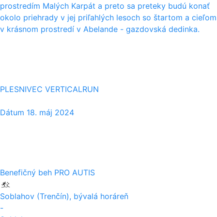
prostredím Malých Karpát a preto sa preteky budú konať
okolo priehrady v jej priľahlých lesoch so štartom a cieľom
v krásnom prostredí v Abelande - gazdovská dedinka.
18
05
PLESNIVEC VERTICALRUN
Dátum
18. máj 2024
05
05
Benefičný beh PRO AUTIS
Soblahov (Trenčín), bývalá horáreň
-