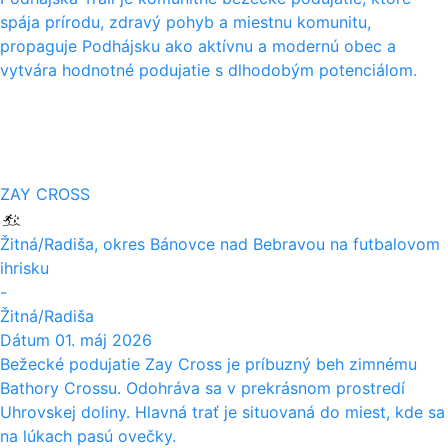
spája prírodu, zdravý pohyb a miestnu komunitu,
propaguje Podhájsku ako aktívnu a modernú obec a
vytvára hodnotné podujatie s dlhodobým potenciálom.
01
05
ZAY CROSS
Žitná/Radiša, okres Bánovce nad Bebravou na futbalovom
ihrisku
-
Žitná/Radiša
Dátum
01. máj 2026
Bežecké podujatie Zay Cross je príbuzný beh zimnému
Bathory Crossu. Odohráva sa v prekrásnom prostredí
Uhrovskej doliny. Hlavná trať je situovaná do miest, kde sa
na lúkach pasú ovečky.