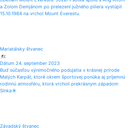
a Zolom Demjánom po prelezení južného piliera vystúpil
15.10.1984 na vrchol Mount Everestu.
24
09
Mariatálsky štvanec
Dátum
24. september 2023
Buď súčasťou výnimočného podujatia v krásnej prírode
Malých Karpát, ktoré okrem športovej ponúka aj príjemnú
rodinnú atmosféru, ktorá vrcholí prekrásnym západom
Slnka☀️
23
09
Závadský štvanec