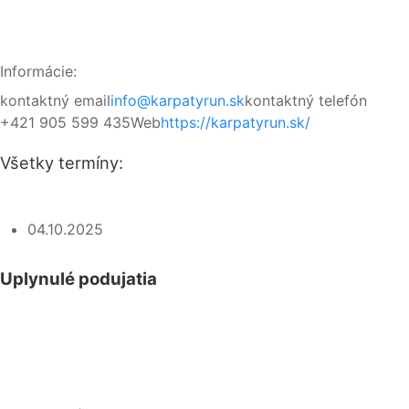
Informácie:
kontaktný email
info@karpatyrun.sk
kontaktný telefón
+421 905 599 435
Web
https://karpatyrun.sk/
Všetky termíny:
04.10.2025
Uplynulé podujatia
04
07