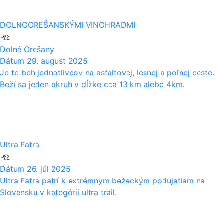
DOLNOOREŠANSKÝMI VINOHRADMI
Dolné Orešany
Dátum
29. august 2025
Je to beh jednotlivcov na asfaltovej, lesnej a poľnej ceste.
Beží sa jeden okruh v dĺžke cca 13 km alebo 4km.
26
07
Ultra Fatra
Dátum
26. júl 2025
Ultra Fatra patrí k extrémnym bežeckým podujatiam na
Slovensku v kategórii ultra trail.
28
06