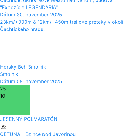
Čachtice, okres Nové Mesto nad Váhom, budova
"Expozície LEGENDARIA"
Dátum
30. november 2025
23km/+900m & 12km/+450m trailové preteky v okolí
Čachtického hradu.
08
11
Horský Beh Smolník
Smolník
Dátum
08. november 2025
25
10
JESENNÝ POLMARATÓN
CETUNA - Bzince pod Javorinou