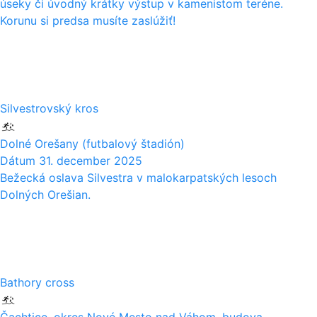
úseky či úvodný krátky výstup v kamenistom teréne.
Korunu si predsa musíte zaslúžiť!
31
12
Silvestrovský kros
Dolné Orešany (futbalový štadión)
Dátum
31. december 2025
Bežecká oslava Silvestra v malokarpatských lesoch
Dolných Orešian.
30
11
Bathory cross