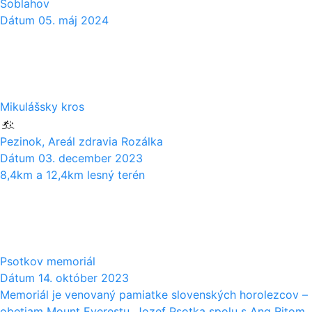
Soblahov
Dátum
05. máj 2024
03
12
Mikulášsky kros
Pezinok, Areál zdravia Rozálka
Dátum
03. december 2023
8,4km a 12,4km lesný terén
14
10
Psotkov memoriál
Dátum
14. október 2023
Memoriál je venovaný pamiatke slovenských horolezcov –
obetiam Mount Everestu. Jozef Psotka spolu s Ang Ritom