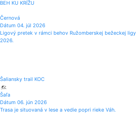
BEH KU KRÍŽU
Černová
Dátum
04. júl 2026
Ligový pretek v rámci behov Ružomberskej bežeckej ligy
2026.
06
06
Šaliansky trail KOC
Šaľa
Dátum
06. jún 2026
Trasa je situovaná v lese a vedie popri rieke Váh.
17
05