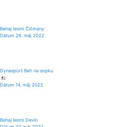
28
05
Behaj lesmi Čičmany
Dátum
28. máj 2022
14
05
Dynasport Beh na sopku
Dátum
14. máj 2022
07
05
Behaj lesmi Devín
Dátum
07. máj 2022