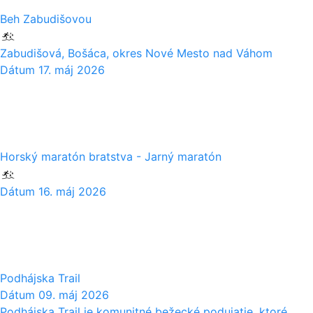
Beh Zabudišovou
Zabudišová, Bošáca, okres Nové Mesto nad Váhom
Dátum
17. máj 2026
16
05
Horský maratón bratstva - Jarný maratón
Dátum
16. máj 2026
09
05
Podhájska Trail
Dátum
09. máj 2026
Podhájska Trail je komunitné bežecké podujatie, ktoré