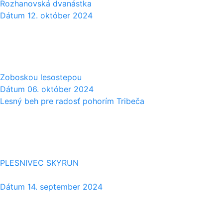
Rozhanovská dvanástka
Dátum
12. október 2024
06
10
Zoboskou lesostepou
Dátum
06. október 2024
Lesný beh pre radosť pohorím Tribeča
14
09
PLESNIVEC SKYRUN
Dátum
14. september 2024
17
08