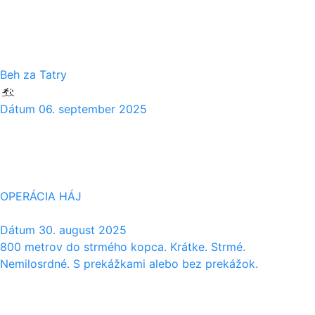
06
09
Beh za Tatry
Dátum
06. september 2025
30
08
OPERÁCIA HÁJ
Dátum
30. august 2025
800 metrov do strmého kopca. Krátke. Strmé.
Nemilosrdné. S prekážkami alebo bez prekážok.
29
08