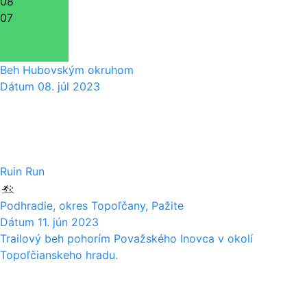
08
07
Beh Hubovským okruhom
Dátum
08. júl 2023
11
06
Ruin Run
Podhradie, okres Topoľčany, Pažite
Dátum
11. jún 2023
Trailový beh pohorím Považského Inovca v okolí
Topoľčianskeho hradu.
17
12