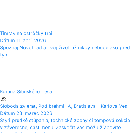
11
04
Timravine ostrôžky trail
Dátum
11. apríl 2026
Spoznaj Novohrad a Tvoj život už nikdy nebude ako pred
tým.
28
03
Koruna Sitinského Lesa
Sloboda zvierat, Pod brehmi 1A, Bratislava - Karlova Ves
Dátum
28. marec 2026
Štyri prudké stúpania, technické zbehy či tempová sekcia
v záverečnej časti behu. Zaskočiť vás môžu žľabovité