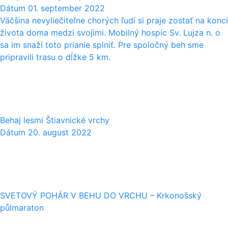
Dátum
01. september 2022
Väčšina nevyliečiteľne chorých ľudí si praje zostať na konci
života doma medzi svojimi. Mobilný hospic Sv. Lujza n. o
sa im snaží toto prianie splniť. Pre spoločný beh sme
pripravili trasu o dĺžke 5 km.
20
08
Behaj lesmi Štiavnické vrchy
Dátum
20. august 2022
07
08
SVETOVÝ POHÁR V BEHU DO VRCHU – Krkonošský
půlmaraton