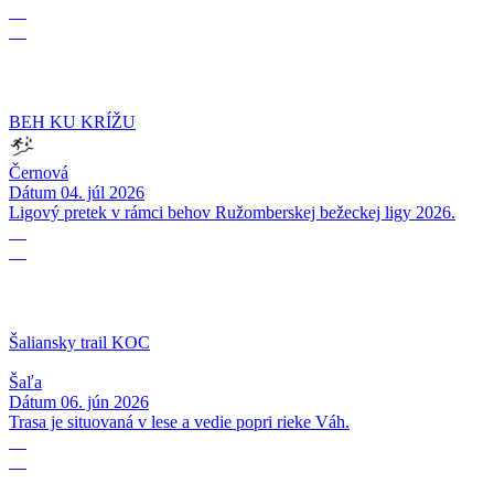
04
07
BEH KU KRÍŽU
Černová
Dátum
04. júl 2026
Ligový pretek v rámci behov Ružomberskej bežeckej ligy 2026.
06
06
Šaliansky trail KOC
Šaľa
Dátum
06. jún 2026
Trasa je situovaná v lese a vedie popri rieke Váh.
17
05