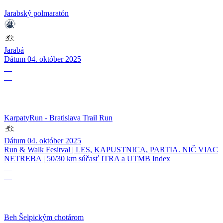
Jarabský polmaratón
Jarabá
Dátum
04. október 2025
04
10
KarpatyRun - Bratislava Trail Run
Dátum
04. október 2025
Run & Walk Fesitval | LES, KAPUSTNICA, PARTIA. NIČ VIAC
NETREBA | 50/30 km súčasť ITRA a UTMB Index
27
09
Beh Šelpickým chotárom