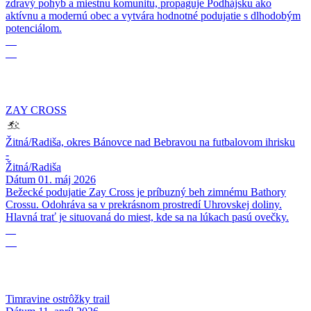
zdravý pohyb a miestnu komunitu, propaguje Podhájsku ako
aktívnu a modernú obec a vytvára hodnotné podujatie s dlhodobým
potenciálom.
01
05
ZAY CROSS
Žitná/Radiša, okres Bánovce nad Bebravou na futbalovom ihrisku
-
Žitná/Radiša
Dátum
01. máj 2026
Bežecké podujatie Zay Cross je príbuzný beh zimnému Bathory
Crossu. Odohráva sa v prekrásnom prostredí Uhrovskej doliny.
Hlavná trať je situovaná do miest, kde sa na lúkach pasú ovečky.
11
04
Timravine ostrôžky trail