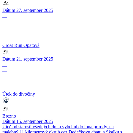
Dátum
27. september 2025
21
09
Cross Run Opatová
Dátum
21. september 2025
15
09
Útek do divočiny
Brezno
Dátum
15. september 2025
Uteč od starostí všedných dní a vybehni do lona prírody, na
malebný 11 kilometrový okruh cez Dedečkovu chatu a Skalku s