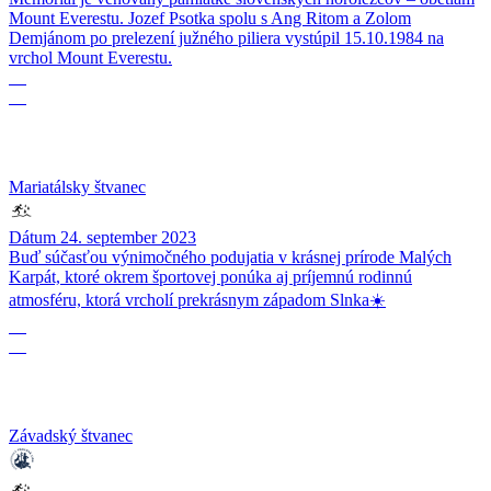
Mount Everestu. Jozef Psotka spolu s Ang Ritom a Zolom
Demjánom po prelezení južného piliera vystúpil 15.10.1984 na
vrchol Mount Everestu.
24
09
Mariatálsky štvanec
Dátum
24. september 2023
Buď súčasťou výnimočného podujatia v krásnej prírode Malých
Karpát, ktoré okrem športovej ponúka aj príjemnú rodinnú
atmosféru, ktorá vrcholí prekrásnym západom Slnka☀️
23
09
Závadský štvanec