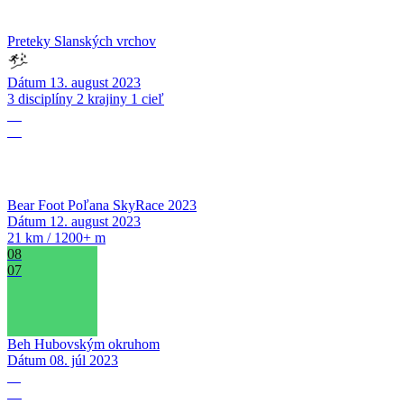
Preteky Slanských vrchov
Dátum
13. august 2023
3 disciplíny 2 krajiny 1 cieľ
12
08
Bear Foot Poľana SkyRace 2023
Dátum
12. august 2023
21 km / 1200+ m
08
07
Beh Hubovským okruhom
Dátum
08. júl 2023
11
06