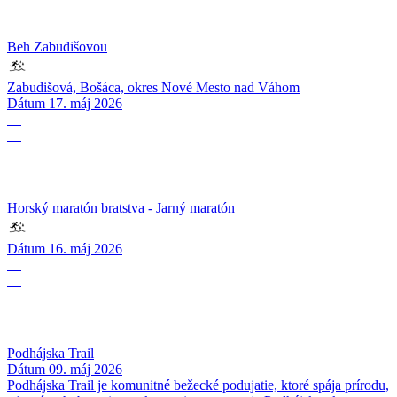
Beh Zabudišovou
Zabudišová, Bošáca, okres Nové Mesto nad Váhom
Dátum
17. máj 2026
16
05
Horský maratón bratstva - Jarný maratón
Dátum
16. máj 2026
09
05
Podhájska Trail
Dátum
09. máj 2026
Podhájska Trail je komunitné bežecké podujatie, ktoré spája prírodu,