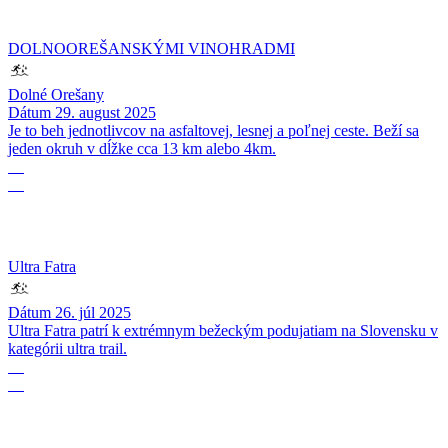
DOLNOOREŠANSKÝMI VINOHRADMI
Dolné Orešany
Dátum
29. august 2025
Je to beh jednotlivcov na asfaltovej, lesnej a poľnej ceste. Beží sa
jeden okruh v dĺžke cca 13 km alebo 4km.
26
07
Ultra Fatra
Dátum
26. júl 2025
Ultra Fatra patrí k extrémnym bežeckým podujatiam na Slovensku v
kategórii ultra trail.
28
06