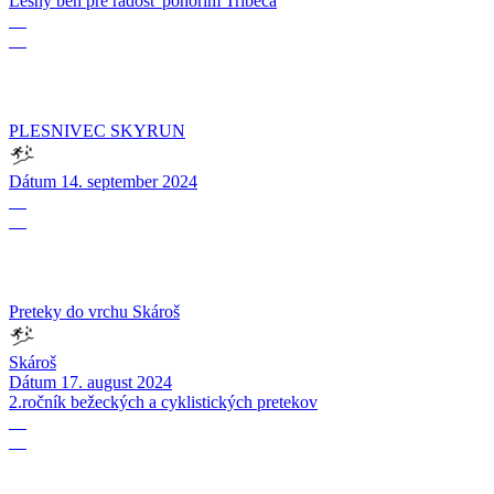
Lesný beh pre radosť pohorím Tribeča
14
09
PLESNIVEC SKYRUN
Dátum
14. september 2024
17
08
Preteky do vrchu Skároš
Skároš
Dátum
17. august 2024
2.ročník bežeckých a cyklistických pretekov
21
07