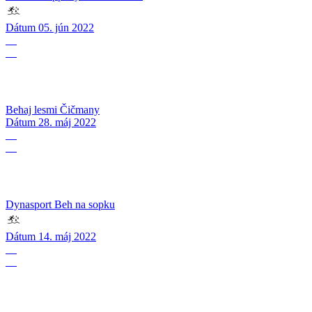
Dátum
05. jún 2022
28
05
Behaj lesmi Čičmany
Dátum
28. máj 2022
14
05
Dynasport Beh na sopku
Dátum
14. máj 2022
07
05