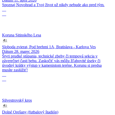
Dátum
11. apríl 2026
Spoznaj Novohrad a Tvoj život už nikdy nebude ako pred tým.
28
03
Koruna Sitinského Lesa
Sloboda zvierat, Pod brehmi 1A, Bratislava - Karlova Ves
Dátum
28. marec 2026
Štyri prudké stúpania, technické zbehy či tempová sekcia v
záverečnej časti behu. Zaskočiť vás môžu žľabovité úseky či
úvodný krátky výstup v kamenistom teréne. Korunu si predsa
musíte zaslúžiť!
31
12
Silvestrovský kros
Dolné Orešany (futbalový štadión)