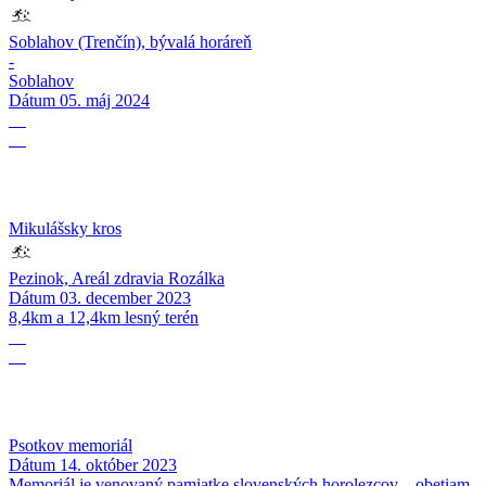
Soblahov (Trenčín), bývalá horáreň
-
Soblahov
Dátum
05. máj 2024
03
12
Mikulášsky kros
Pezinok, Areál zdravia Rozálka
Dátum
03. december 2023
8,4km a 12,4km lesný terén
14
10
Psotkov memoriál
Dátum
14. október 2023
Memoriál je venovaný pamiatke slovenských horolezcov – obetiam