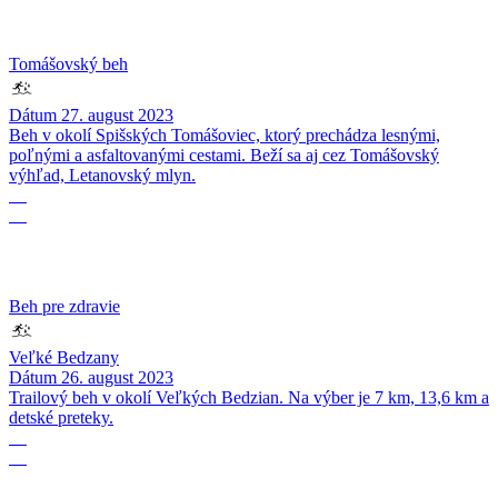
Tomášovský beh
Dátum
27. august 2023
Beh v okolí Spišských Tomášoviec, ktorý prechádza lesnými,
poľnými a asfaltovanými cestami. Beží sa aj cez Tomášovský
výhľad, Letanovský mlyn.
26
08
Beh pre zdravie
Veľké Bedzany
Dátum
26. august 2023
Trailový beh v okolí Veľkých Bedzian. Na výber je 7 km, 13,6 km a
detské preteky.
13
08