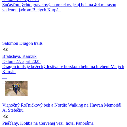
Súčasťou týchto gravelových pretekov je aj beh na 40km trasou
vedenou jadrom Bielych Karpát.
27
04
Salomon Dragon trails
Bratislava, Kamzík
Dátum
27. apríl 2025
Dragon trails je bežecký festival v horskom behu na hrebeni Malých
Karpát.
15
12
Vianočný Roľničkový beh a Nordic Walking na Havran Memoriál
A. Štefečku
Piešťany, Koliba na Červenej veži, hotel Panoráma