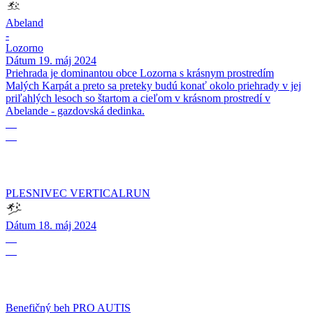
Abeland
-
Lozorno
Dátum
19. máj 2024
Priehrada je dominantou obce Lozorna s krásnym prostredím
Malých Karpát a preto sa preteky budú konať okolo priehrady v jej
priľahlých lesoch so štartom a cieľom v krásnom prostredí v
Abelande - gazdovská dedinka.
18
05
PLESNIVEC VERTICALRUN
Dátum
18. máj 2024
05
05
Benefičný beh PRO AUTIS