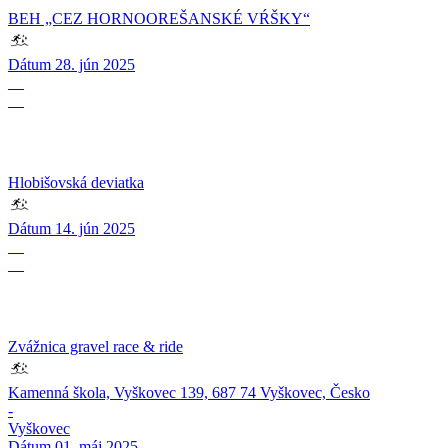
BEH „CEZ HORNOOREŠANSKÉ VŔŠKY“
Dátum
28. jún 2025
14
06
Hlobišovská deviatka
Dátum
14. jún 2025
01
05
Zvážnica gravel race & ride
Kamenná škola, Vyškovec 139, 687 74 Vyškovec, Česko
-
Vyškovec
Dátum
01. máj 2025