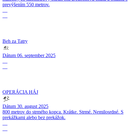
prevýšením 550 metrov.
06
09
Beh za Tatry
Dátum
06. september 2025
30
08
OPERÁCIA HÁJ
Dátum
30. august 2025
800 metrov do strmého kopca. Krátke. Strmé. Nemilosrdné. S
prekážkami alebo bez prekážok.
29
08