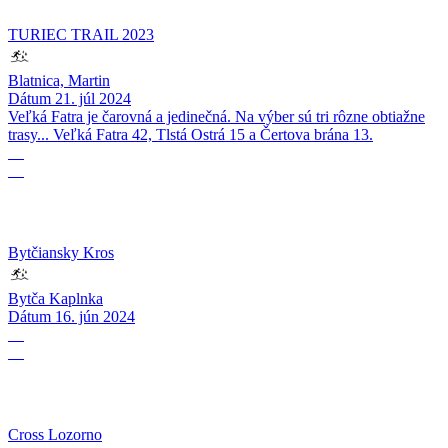
TURIEC TRAIL 2023
Blatnica, Martin
Dátum
21. júl 2024
Veľká Fatra je čarovná a jedinečná. Na výber sú tri rôzne obtiažne
trasy... Veľká Fatra 42, Tlstá Ostrá 15 a Čertova brána 13.
16
06
Bytčiansky Kros
Bytča Kaplnka
Dátum
16. jún 2024
19
05
Cross Lozorno