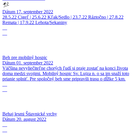
Dátum
17. september 2022
28.5.22 Cigeľ | 25.6.22 Kľak/Sedlo | 23.7.22 Ráztočno | 27.8.22
Remata | 17.9.22 Lehota/Sekaniny
01
09
Beh pre mobilný hospic
Dátum
01. september 2022
Väčšina nevyliečiteľne chorých ľudí si praje zostať na konci života
doma medzi svojimi. Mobilný hospic Sv. Lujza n. o sa im snaží toto
prianie splniť. Pre spoločný beh sme pripravili trasu o dĺžke 5 km.
20
08
Behaj lesmi Štiavnické vrchy
Dátum
20. august 2022
07
08