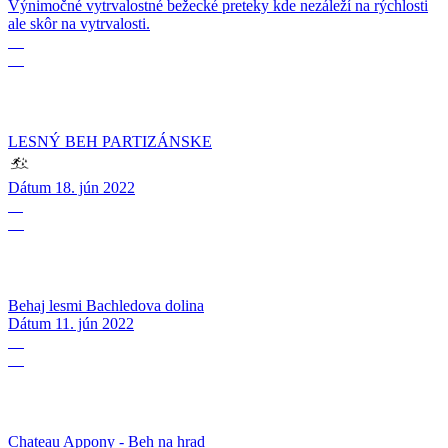
Výnimočné vytrvalostné bežecké preteky kde nezáleží na rýchlosti
ale skôr na vytrvalosti.
18
06
LESNÝ BEH PARTIZÁNSKE
Dátum
18. jún 2022
11
06
Behaj lesmi Bachledova dolina
Dátum
11. jún 2022
05
06
Chateau Appony - Beh na hrad