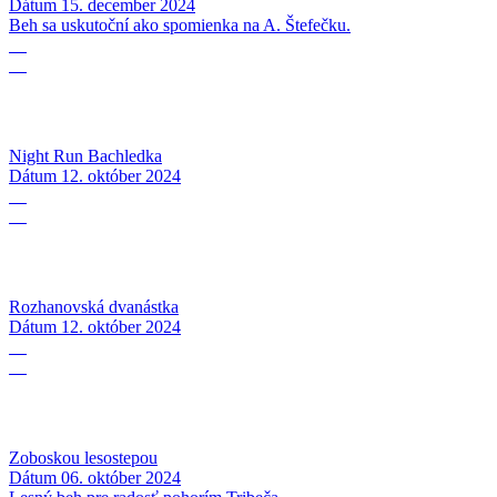
Dátum
15. december 2024
Beh sa uskutoční ako spomienka na A. Štefečku.
12
10
Night Run Bachledka
Dátum
12. október 2024
12
10
Rozhanovská dvanástka
Dátum
12. október 2024
06
10
Zoboskou lesostepou
Dátum
06. október 2024