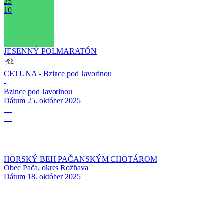
25
10
JESENNÝ POLMARATÓN
CETUNA - Bzince pod Javorinou
-
Bzince pod Javorinou
Dátum
25. október 2025
18
10
HORSKÝ BEH PAČANSKÝM CHOTÁROM
Obec Pača, okres Rožňava
Dátum
18. október 2025
04
10