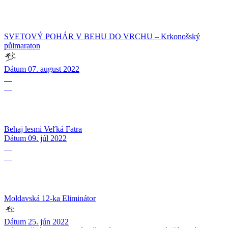
SVETOVÝ POHÁR V BEHU DO VRCHU – Krkonošský
půlmaraton
Dátum
07. august 2022
09
07
Behaj lesmi Veľká Fatra
Dátum
09. júl 2022
25
06
Moldavská 12-ka Eliminátor
Dátum
25. jún 2022