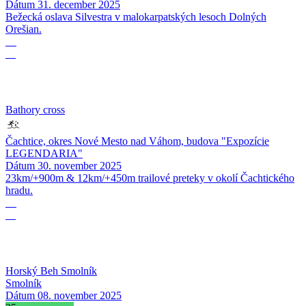
Dátum
31. december 2025
Bežecká oslava Silvestra v malokarpatských lesoch Dolných
Orešian.
30
11
Bathory cross
Čachtice, okres Nové Mesto nad Váhom, budova "Expozície
LEGENDARIA"
Dátum
30. november 2025
23km/+900m & 12km/+450m trailové preteky v okolí Čachtického
hradu.
08
11
Horský Beh Smolník
Smolník
Dátum
08. november 2025