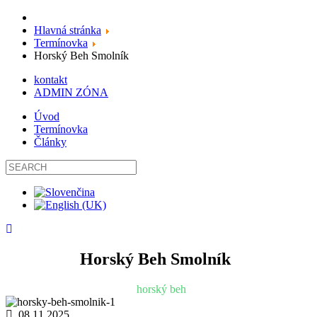
Hlavná stránka
Termínovka
Horský Beh Smolník
kontakt
ADMIN ZÓNA
Úvod
Termínovka
Články
Horský Beh Smolník
horský beh
08.11.2025