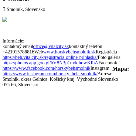
Smolník, Slovensko
Informácie:
kontaktný email
office@vitalcity.sk
kontaktný telefón
+421915786816
Web
www.horskybehsmolnik.sk
Registrácia
https://beh.vitalcity.sk/registracia-online-prihlaska/
Foto galéria
https://photos.app.goo.gl/bV8N3p1mddhowKfbA
Facebook
https://www.facebook.com/horskybehsmolnik
Instagram
Mapa:
https://www.instagram.com/horsky_beh_smolnik/
Adresa:
Smolník, okres Gelnica, Košický kraj, Východné Slovensko
055 66, Slovensko