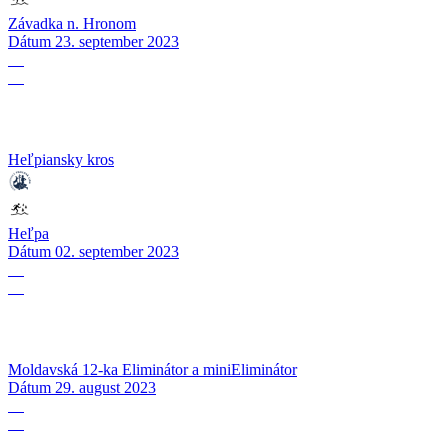
Závadka n. Hronom
Dátum
23. september 2023
02
09
Heľpiansky kros
Heľpa
Dátum
02. september 2023
29
08
Moldavská 12-ka Eliminátor a miniEliminátor
Dátum
29. august 2023
27
08