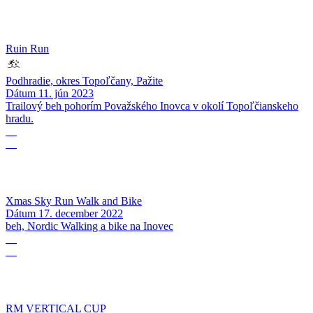
Ruin Run
Podhradie, okres Topoľčany, Pažite
Dátum
11. jún 2023
Trailový beh pohorím Považského Inovca v okolí Topoľčianskeho
hradu.
17
12
Xmas Sky Run Walk and Bike
Dátum
17. december 2022
beh, Nordic Walking a bike na Inovec
17
09
RM VERTICAL CUP