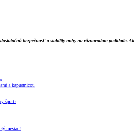
 dostatočnú bezpečnosť a stability nohy na rôznorodom podklade. Ak st
ad
ami a kapustnicou
y šport?
elý mesiac!