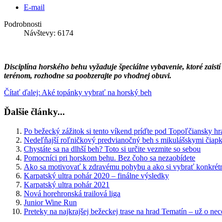
E-mail
Podrobnosti
Návštevy: 6174
Disciplína horského behu vyžaduje špeciálne vybavenie, ktoré zaistí
terénom, rozhodne sa poobzerajte po vhodnej obuvi.
Čítať ďalej: Aké topánky vybrať na horský beh
Ďalšie články...
Po bežecký zážitok si tento víkend príďte pod Topoľčiansky hr
Nedeľňajší roľničkový predvianočný beh s mikulášskymi čiapk
Chystáte sa na dlhší beh? Toto si určite vezmite so sebou
Pomocníci pri horskom behu. Bez čoho sa nezaobídete
Ako sa motivovať k zdravému pohybu a ako si vybrať konkrétn
Karpatský ultra pohár 2020 – finálne výsledky
Karpatský ultra pohár 2021
Nová horehronská trailová liga
Junior Wine Run
Preteky na najkrajšej bežeckej trase na hrad Tematín – už o nec