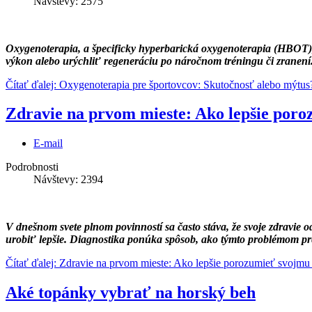
Návštevy: 2575
Oxygenoterapia, a špecificky hyperbarická oxygenoterapia (HBOT), j
výkon alebo urýchliť regeneráciu po náročnom tréningu či zranení
Čítať ďalej: Oxygenoterapia pre športovcov: Skutočnosť alebo mýtus
Zdravie na prvom mieste: Ako lepšie poro
E-mail
Podrobnosti
Návštevy: 2394
V dnešnom svete plnom povinností sa často stáva, že svoje zdravie o
urobiť lepšie. Diagnostika ponúka spôsob, ako týmto problémom pred
Čítať ďalej: Zdravie na prvom mieste: Ako lepšie porozumieť svojmu 
Aké topánky vybrať na horský beh