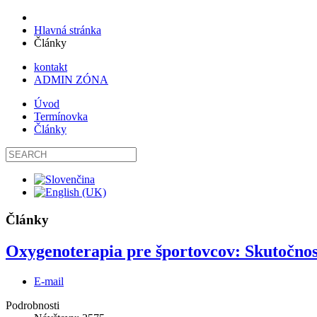
Hlavná stránka
Články
kontakt
ADMIN ZÓNA
Úvod
Termínovka
Články
Články
Oxygenoterapia pre športovcov: Skutočno
E-mail
Podrobnosti