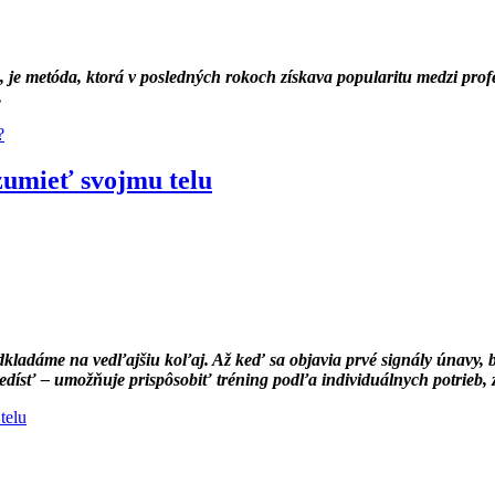
e metóda, ktorá v posledných rokoch získava popularitu medzi profes
.
?
zumieť svojmu telu
dkladáme na vedľajšiu koľaj. Až keď sa objavia prvé signály únavy, b
ísť – umožňuje prispôsobiť tréning podľa individuálnych potrieb, zvyš
telu