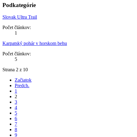
Podkategórie
Slovak Ultra Trail
Počet článkov:
1
Karpatský pohár v horskom behu
Počet článkov:
5
Strana 2 z 10
Začiatok
Predch.
1
2
3
4
5
6
7
8
9