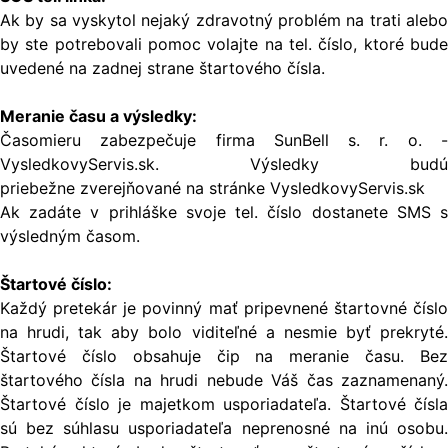
Ak by sa vyskytol nejaký zdravotný problém na trati alebo
by ste potrebovali pomoc volajte na tel. číslo, ktoré bude
uvedené na zadnej strane štartového čísla.
Meranie času a výsledky:
Časomieru zabezpečuje firma SunBell s. r. o. -
VysledkovyServis.sk. Výsledky budú
priebežne zverejňované na stránke VysledkovyServis.sk
Ak zadáte v prihláške svoje tel. číslo dostanete SMS s
výsledným časom.
Štartové číslo:
Každý pretekár je povinný mať pripevnené štartovné číslo
na hrudi, tak aby bolo viditeľné a nesmie byť prekryté.
Štartové číslo obsahuje čip na meranie času. Bez
štartového čísla na hrudi nebude Váš čas zaznamenaný.
Štartové číslo je majetkom usporiadateľa. Štartové čísla
sú bez súhlasu usporiadateľa neprenosné na inú osobu.