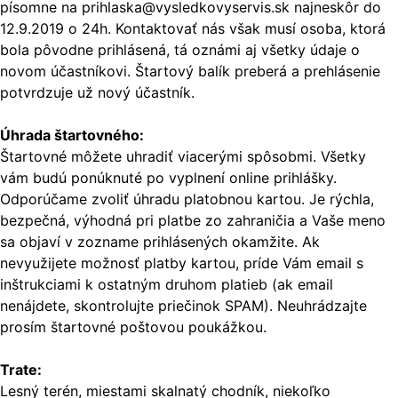
písomne na prihlaska@vysledkovyservis.sk najneskôr do
12.9.2019 o 24h. Kontaktovať nás však musí osoba, ktorá
bola pôvodne prihlásená, tá oznámi aj všetky údaje o
novom účastníkovi. Štartový balík preberá a prehlásenie
potvrdzuje už nový účastník.
Úhrada štartovného:
Štartovné môžete uhradiť viacerými spôsobmi. Všetky
vám budú ponúknuté po vyplnení online prihlášky.
Odporúčame zvoliť úhradu platobnou kartou. Je rýchla,
bezpečná, výhodná pri platbe zo zahraničia a Vaše meno
sa objaví v zozname prihlásených okamžite. Ak
nevyužijete možnosť platby kartou, príde Vám email s
inštrukciami k ostatným druhom platieb (ak email
nenájdete, skontrolujte priečinok SPAM). Neuhrádzajte
prosím štartovné poštovou poukážkou.
Trate:
Lesný terén, miestami skalnatý chodník, niekoľko