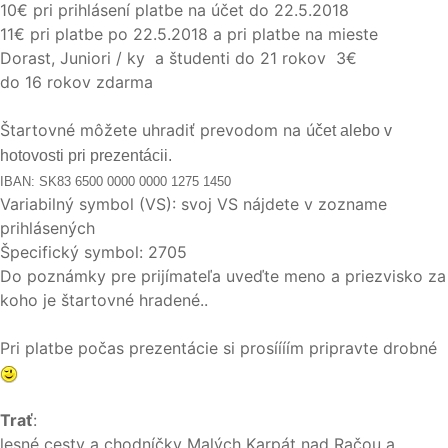
10€ pri prihlásení platbe na účet do 22.5.2018
11€ pri platbe po 22.5.2018 a pri platbe na mieste
Dorast, Juniori / ky a študenti do 21 rokov 3€
do 16 rokov zdarma
Štartovné môžete uhradiť prevodom na ú
čet alebo v
hotovosti pri prezentácii.
IBAN: SK83 6500 0000 0000 1275 1450
Variabilný symbol (VS): svoj VS nájdete v zozname
prihlásených
Špecifický symbol: 2705
Do poznámky pre prijímateľa uveďte meno a priezvisko za
koho je štartovné hradené..
Pri platbe počas prezentácie si prosíííím pripravte drobné
Trať
:
lesné cesty a chodníčky Malých Karpát nad Račou a