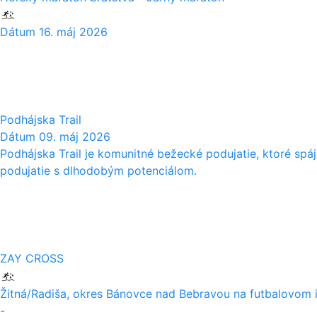
Dátum
16. máj 2026
09
05
Podhájska Trail
Dátum
09. máj 2026
Podhájska Trail je komunitné bežecké podujatie, ktoré sp
podujatie s dlhodobým potenciálom.
01
05
ZAY CROSS
Žitná/Radiša, okres Bánovce nad Bebravou na futbalovom i
-