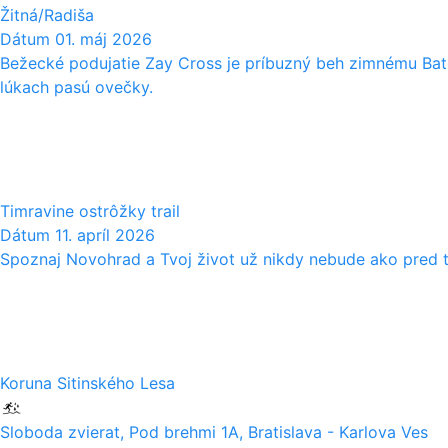
Žitná/Radiša
Dátum
01. máj 2026
Bežecké podujatie Zay Cross je príbuzný beh zimnému Bath
lúkach pasú ovečky.
11
04
Timravine ostrôžky trail
Dátum
11. apríl 2026
Spoznaj Novohrad a Tvoj život už nikdy nebude ako pred 
28
03
Koruna Sitinského Lesa
Sloboda zvierat, Pod brehmi 1A, Bratislava - Karlova Ves