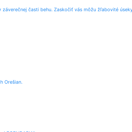
v záverečnej časti behu. Zaskočiť vás môžu žľabovité úsek
h Orešian.