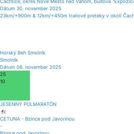
Čachtice, okres Nové Mesto nad Váhom, budova "Expozíc
Dátum
30. november 2025
23km/+900m & 12km/+450m trailové preteky v okolí Čach
08
11
Horský Beh Smolník
Smolník
Dátum
08. november 2025
25
10
JESENNÝ POLMARATÓN
CETUNA - Bzince pod Javorinou
-
Bzince pod Javorinou