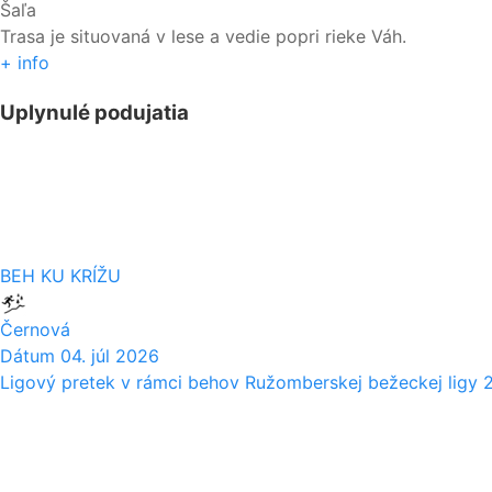
Šaľa
Trasa je situovaná v lese a vedie popri rieke Váh.
+ info
Uplynulé podujatia
04
07
BEH KU KRÍŽU
Černová
Dátum
04. júl 2026
Ligový pretek v rámci behov Ružomberskej bežeckej ligy 
06
06