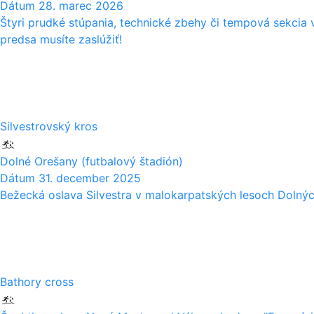
Dátum
28. marec 2026
Štyri prudké stúpania, technické zbehy či tempová sekcia 
predsa musíte zaslúžiť!
31
12
Silvestrovský kros
Dolné Orešany (futbalový štadión)
Dátum
31. december 2025
Bežecká oslava Silvestra v malokarpatských lesoch Dolnýc
30
11
Bathory cross